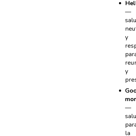
Hel
—
sal
neu
y
res
par
reu
y
pre
Go
mor
—
sal
par
la