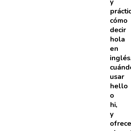
y
prácti
cómo
decir
hola
en
inglés
cuánd
usar
hello
o
hi,
y
ofrec