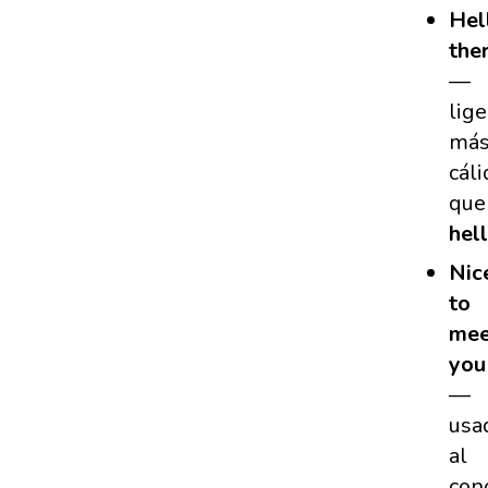
Hel
the
—
lig
má
cáli
que
hel
Nic
to
mee
you
—
usa
al
con