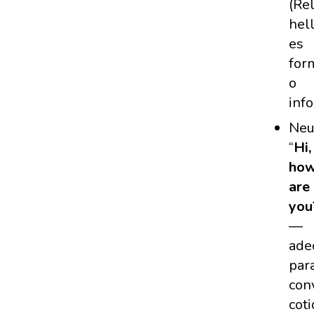
(Re
hel
es
for
o
inf
Neu
“
Hi,
ho
are
you
—
ade
par
con
coti