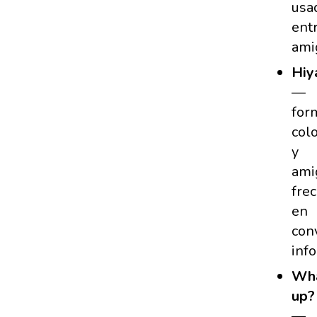
usa
ent
ami
Hiy
—
for
col
y
ami
fre
en
con
inf
Wha
up?
—