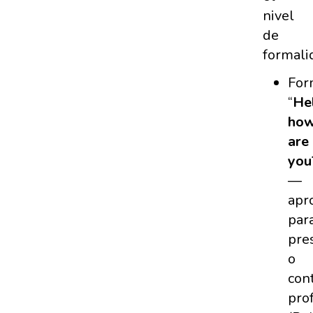
nivel
de
formali
For
“
Hel
ho
are
you
—
apr
par
pre
o
con
pro