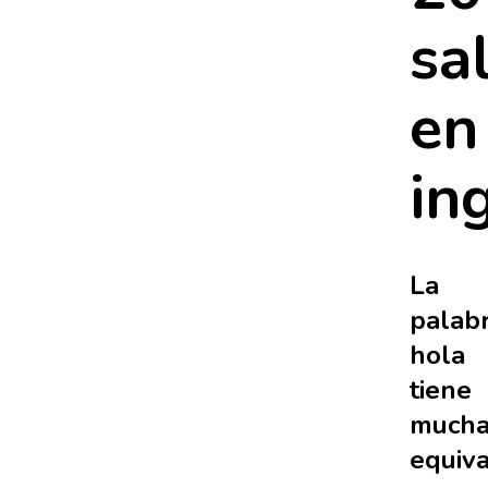
sa
en
in
La
palab
hola
tiene
mucha
equiva