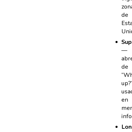
zon
de
Est
Uni
Sup
—
abr
de
“Wh
up?”
usa
en
men
inf
Lon