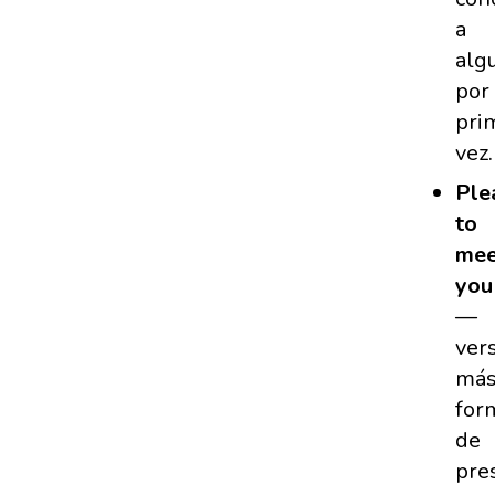
a
alg
por
pri
vez.
Ple
to
mee
you
—
ver
má
for
de
pre