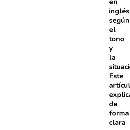
en
inglés
según
el
tono
y
la
situac
Este
artícu
explic
de
forma
clara