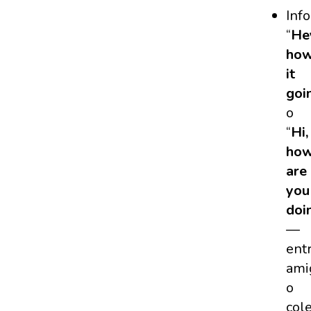
Inf
“
He
how
it
goi
o
“
Hi,
ho
are
you
doi
—
ent
ami
o
col