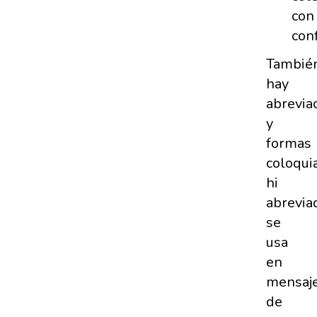
con
conf
Tambié
hay
abrevia
y
formas
coloquia
hi
abrevia
se
usa
en
mensaj
de