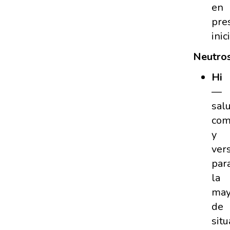
en
pre
inic
Neutros
Hi
—
sal
co
y
vers
par
la
may
de
situ