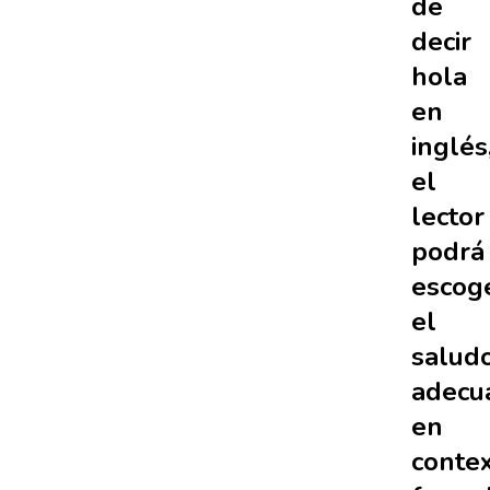
de
decir
hola
en
inglés
el
lector
podrá
escog
el
salud
adecu
en
conte