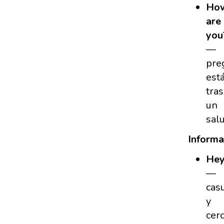
Ho
are
you
—
pre
est
tras
un
sal
Informa
He
—
cas
y
cer