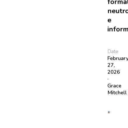
formal
neutr
e
inform
Date
Februar
27,
2026
·
Grace
Mitchell